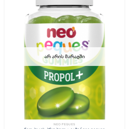
ᲐᲠ ᲐᲠᲘᲡ ᲛᲐᲠᲐᲒᲨᲘ
NEO PEQUES