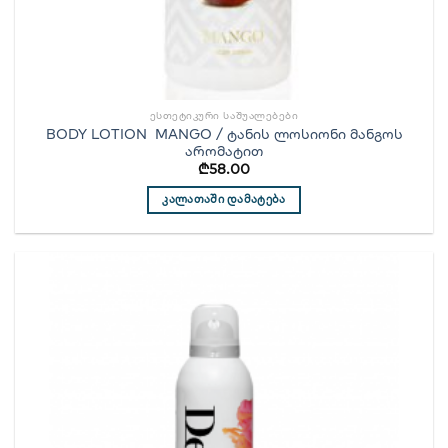
ᲔᲡᲗᲔᲢᲘᲙᲣᲠᲘ ᲡᲐᲨᲣᲐᲚᲔᲑᲔᲑᲘ
BODY LOTION MANGO / ტანის ლოსიონი მანგოს
არომატით
₾
58.00
ᲙᲐᲚᲐᲗᲐᲨᲘ ᲓᲐᲛᲐᲢᲔᲑᲐ