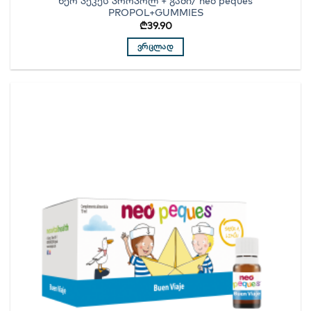
ნეო პეკეს პროპოლ + გამი/ neo peques
PROPOL+GUMMIES
₾
39.90
ᲕᲠᲪᲚᲐᲓ