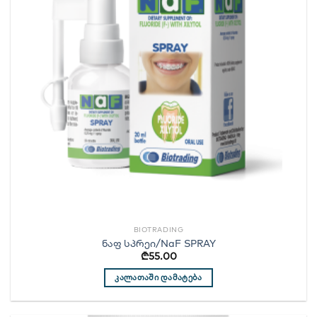
BIOTRADING
ნაფ სპრეი/NaF SPRAY
₾
55.00
ᲙᲐᲚᲐᲗᲐᲨᲘ ᲓᲐᲛᲐᲢᲔᲑᲐ