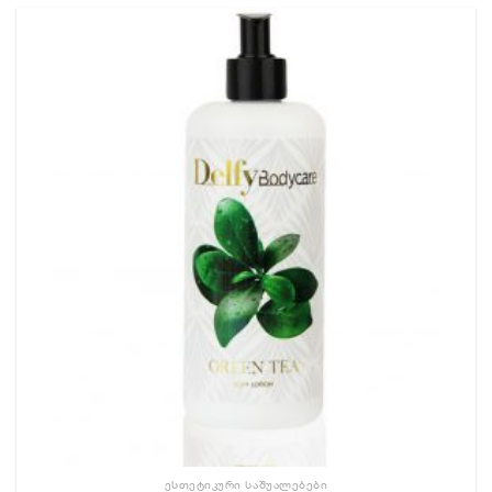
ᲔᲡᲗᲔᲢᲘᲙᲣᲠᲘ ᲡᲐᲨᲣᲐᲚᲔᲑᲔᲑᲘ