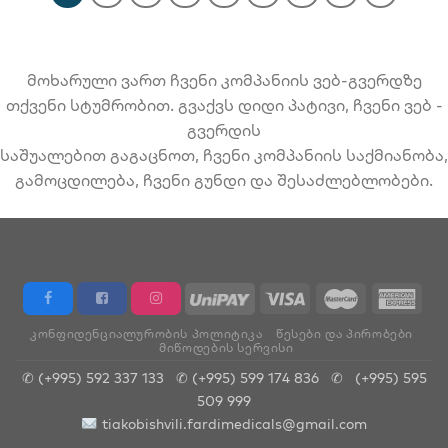
მოხარული ვართ ჩვენი კომპანიის ვებ-გვერდზე
თქვენი სტუმრობით. გვაქვს დიდი პატივი, ჩვენი ვებ -
გვერდის
საშუალებით გაგაცნოთ, ჩვენი კომპანიის საქმიანობა,
გამოცდილება, ჩვენი გუნდი და შესაძლებლობები.
ᲙᲝᲜᲤᲘᲓᲔᲜᲪᲘᲐᲚᲣᲠᲝᲑᲘᲡ ᲞᲝᲚᲘᲢᲘᲙᲐ
ᲬᲔᲡᲔᲑᲘ ᲓᲐ ᲞᲘᲠᲝᲑᲔᲑᲘ
ᲛᲘᲬᲝᲓᲔᲑᲘᲡ ᲡᲔᲠᲕᲘᲡᲘ
✆ (+995) 592 337 133
✆ (+995) 599 174 836
✆
(+995) 595
509 999
tiakobishvili.fardimedicals@gmail.com