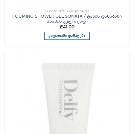
ᲔᲡᲗᲔᲢᲘᲙᲣᲠᲘ ᲡᲐᲨᲣᲐᲚᲔᲑᲔᲑᲘ
FOUMING SHOWER GEL SONATA / ტანის დასაბანი
შხაპის გელი, ქაფი
₾
41.00
ᲙᲐᲚᲐᲗᲐᲨᲘ ᲓᲐᲛᲐᲢᲔᲑᲐ