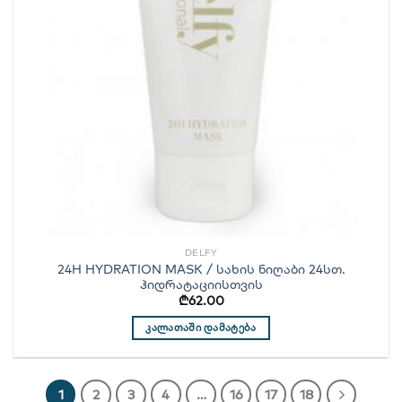
DELFY
24H HYDRATION MASK / სახის ნიღაბი 24სთ.
ჰიდრატაციისთვის
₾
62.00
ᲙᲐᲚᲐᲗᲐᲨᲘ ᲓᲐᲛᲐᲢᲔᲑᲐ
1
2
3
4
…
16
17
18