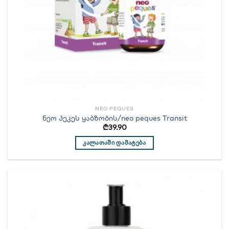
NEO PEQUES
ნეო პეკეს ყაბზობის/neo peques Transit
₾
39.90
ᲙᲐᲚᲐᲗᲐᲨᲘ ᲓᲐᲛᲐᲢᲔᲑᲐ