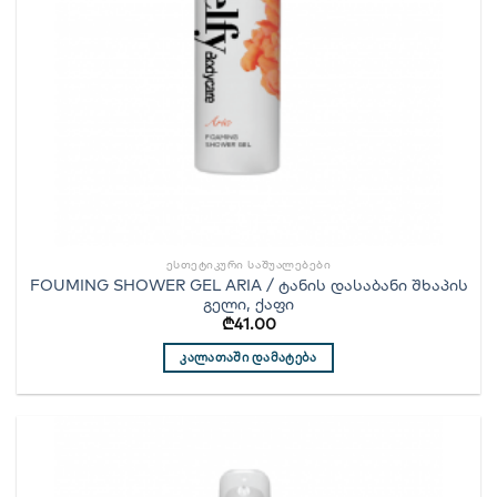
ᲔᲡᲗᲔᲢᲘᲙᲣᲠᲘ ᲡᲐᲨᲣᲐᲚᲔᲑᲔᲑᲘ
FOUMING SHOWER GEL ARIA / ტანის დასაბანი შხაპის
გელი, ქაფი
₾
41.00
ᲙᲐᲚᲐᲗᲐᲨᲘ ᲓᲐᲛᲐᲢᲔᲑᲐ