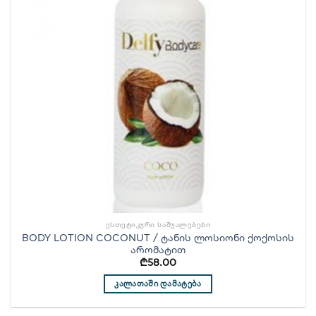
ᲔᲡᲗᲔᲢᲘᲙᲣᲠᲘ ᲡᲐᲨᲣᲐᲚᲔᲑᲔᲑᲘ
BODY LOTION COCONUT / ტანის ლოსიონი ქოქოსის
არომატით
₾
58.00
ᲙᲐᲚᲐᲗᲐᲨᲘ ᲓᲐᲛᲐᲢᲔᲑᲐ