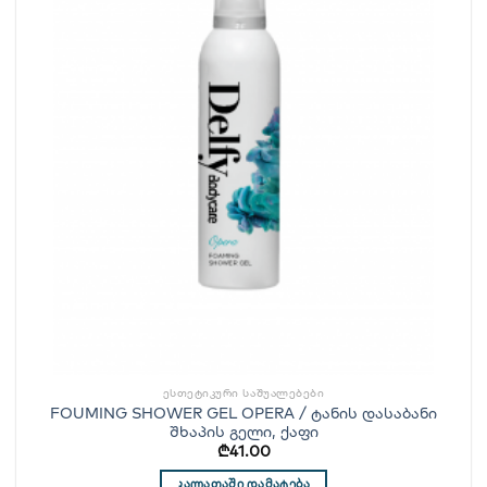
ᲔᲡᲗᲔᲢᲘᲙᲣᲠᲘ ᲡᲐᲨᲣᲐᲚᲔᲑᲔᲑᲘ
FOUMING SHOWER GEL OPERA / ტანის დასაბანი
შხაპის გელი, ქაფი
₾
41.00
ᲙᲐᲚᲐᲗᲐᲨᲘ ᲓᲐᲛᲐᲢᲔᲑᲐ