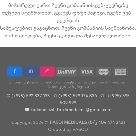
მოხარული ვართ ჩვენი კომპანიის ვებ-გვერდზე
თქვენი სტუმრობით. გვაქვს დიდი პატივი, ჩვენი ვებ -
გვერდის
საშუალებით გაგაცნოთ, ჩვენი კომპანიის საქმიანობა,
გამოცდილება, ჩვენი გუნდი და შესაძლებლობები.
ᲙᲝᲜᲤᲘᲓᲔᲜᲪᲘᲐᲚᲣᲠᲝᲑᲘᲡ ᲞᲝᲚᲘᲢᲘᲙᲐ
ᲬᲔᲡᲔᲑᲘ ᲓᲐ ᲞᲘᲠᲝᲑᲔᲑᲘ
ᲛᲘᲬᲝᲓᲔᲑᲘᲡ ᲡᲔᲠᲕᲘᲡᲘ
✆ (+995) 592 337 133
✆ (+995) 599 174 836
✆
(+995) 595
509 999
tiakobishvili.fardimedicals@gmail.com
Copyright 2024 ©
FARDI MEDICALS (ს/კ 404 474 243)
Created by
VASCO