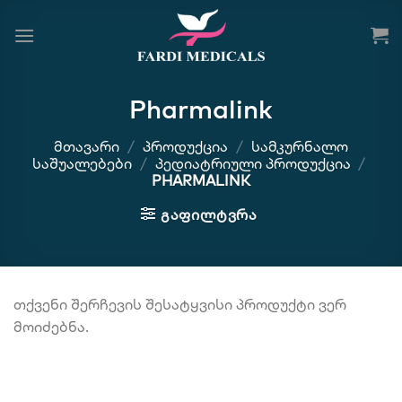
Skip
to
content
Pharmalink
ᲛᲗᲐᲕᲐᲠᲘ
/
ᲞᲠᲝᲓᲣᲥᲪᲘᲐ
/
ᲡᲐᲛᲙᲣᲠᲜᲐᲚᲝ
ᲡᲐᲨᲣᲐᲚᲔᲑᲔᲑᲘ
/
ᲞᲔᲓᲘᲐᲢᲠᲘᲣᲚᲘ ᲞᲠᲝᲓᲣᲥᲪᲘᲐ
/
PHARMALINK
ᲒᲐᲤᲘᲚᲢᲕᲠᲐ
თქვენი შერჩევის შესატყვისი პროდუქტი ვერ
მოიძებნა.