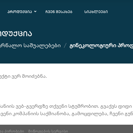
პროდუქცია
ჩვენ შესახებ
სიახლეები
ოდუქცია
ᲣᲠᲜᲐᲚᲝ ᲡᲐᲨᲣᲐᲚᲔᲑᲔᲑᲘ
/
ᲒᲘᲜᲔᲙᲝᲚᲝᲒᲘᲣᲠᲘ ᲞᲠᲝᲓ
ქტი ვერ მოიძებნა.
ნიის ვებ-გვერდზე თქვენი სტუმრობით. გვაქვს დიდი პ
ვენი კომპანიის საქმიანობა, გამოცდილება, ჩვენი გ
ᲓᲐ ᲞᲘᲠᲝᲑᲔᲑᲘ
ᲛᲘᲬᲝᲓᲔᲑᲘᲡ ᲡᲔᲠᲕᲘᲡᲘ