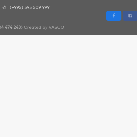
✆
(+995) 595 509 999
4 474 243)
Created by
VASCO