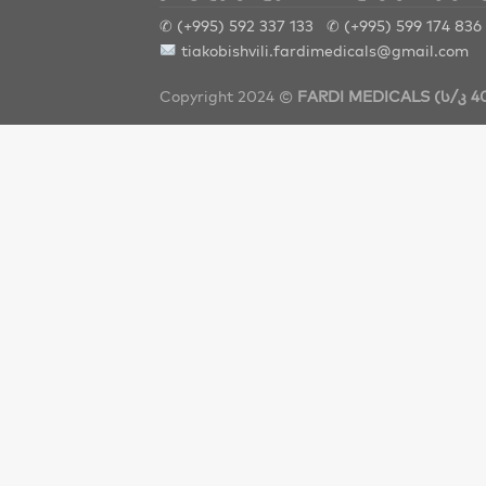
✆ (+995) 592 337 133
✆ (+995) 599 174 836
tiakobishvili.fardimedicals@gmail.com
Copyright 2024 ©
FARDI MEDICALS (ს/კ 40