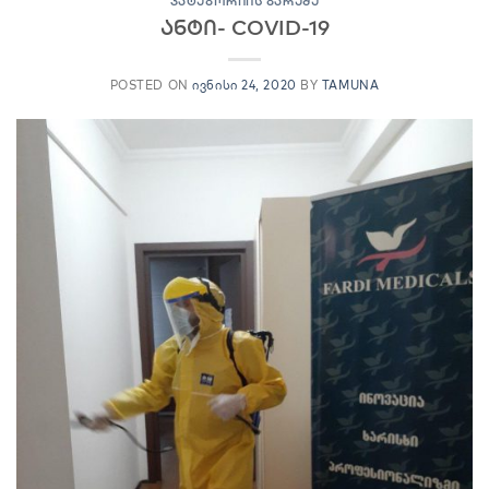
ᲙᲐᲢᲔᲒᲝᲠᲘᲘᲡ ᲒᲐᲠᲔᲨᲔ
ანტი- COVID-19
POSTED ON
ᲘᲕᲜᲘᲡᲘ 24, 2020
BY
TAMUNA