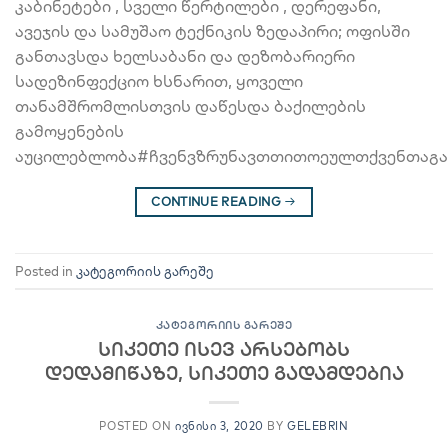
კაბინეტები , სველი წერტილები , დერეფანი,
ავეჯის და სამუშაო ტექნიკის ზედაპირი; ოფისში
განთავსდა ხელსაბანი და დეზობარიერი
სადეზინფექციო ხსნარით, ყოველი
თანამშრომლისთვის დაწესდა ბაქილების
გამოყენების
აუცილებლობა#ჩვენვზრუნავთთითოეულთქვენთაგა
CONTINUE READING
→
Posted in
კატეგორიის გარეშე
ᲙᲐᲢᲔᲒᲝᲠᲘᲘᲡ ᲒᲐᲠᲔᲨᲔ
სიკეთე ისევ არსებობს
დედამიწაზე, სიკეთე გადამდებია
POSTED ON
ᲘᲕᲜᲘᲡᲘ 3, 2020
BY
GELEBRIN