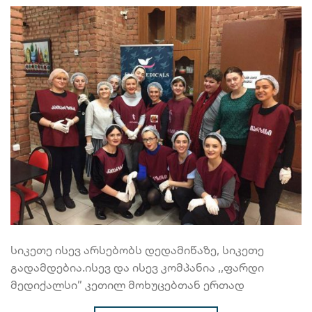
სიკეთე ისევ არსებობს დედამიწაზე, სიკეთე
გადამდებია.ისევ და ისევ კომპანია ,,ფარდი
მედიქალსი” კეთილ მოხუცებთან ერთად