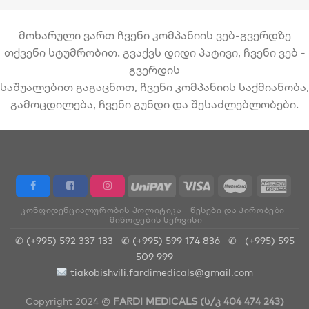
მოხარული ვართ ჩვენი კომპანიის ვებ-გვერდზე
თქვენი სტუმრობით. გვაქვს დიდი პატივი, ჩვენი ვებ -
გვერდის
საშუალებით გაგაცნოთ, ჩვენი კომპანიის საქმიანობა,
გამოცდილება, ჩვენი გუნდი და შესაძლებლობები.
ᲙᲝᲜᲤᲘᲓᲔᲜᲪᲘᲐᲚᲣᲠᲝᲑᲘᲡ ᲞᲝᲚᲘᲢᲘᲙᲐ
ᲬᲔᲡᲔᲑᲘ ᲓᲐ ᲞᲘᲠᲝᲑᲔᲑᲘ
ᲛᲘᲬᲝᲓᲔᲑᲘᲡ ᲡᲔᲠᲕᲘᲡᲘ
✆ (+995) 592 337 133
✆ (+995) 599 174 836
✆
(+995) 595
509 999
tiakobishvili.fardimedicals@gmail.com
Copyright 2024 ©
FARDI MEDICALS (ს/კ 404 474 243)