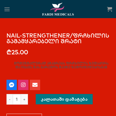
NAIL-STRENGTHENER/ფრჩხილის
გამამყარებელი შრატი
₾
25.00
მომენტალურად ამაგრებს ფრჩხილის ზედაპირს
და იცავს მას გარემოს მავნე ზემოქმედებისგან
ᲙᲐᲚᲐᲗᲐᲨᲘ ᲓᲐᲛᲐᲢᲔᲑᲐ