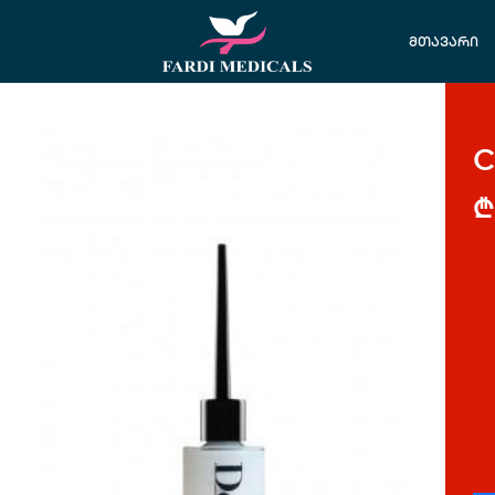
მთავარი
C
₾