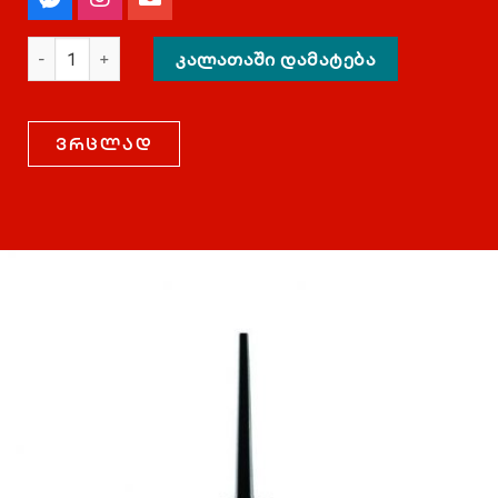
ᲙᲐᲚᲐᲗᲐᲨᲘ ᲓᲐᲛᲐᲢᲔᲑᲐ
ვრცლად