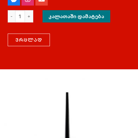
ᲙᲐᲚᲐᲗᲐᲨᲘ ᲓᲐᲛᲐᲢᲔᲑᲐ
ვრცლად