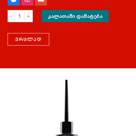
ᲙᲐᲚᲐᲗᲐᲨᲘ ᲓᲐᲛᲐᲢᲔᲑᲐ
ვრცლად