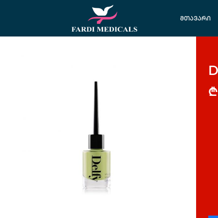
მთავარი
D
₾