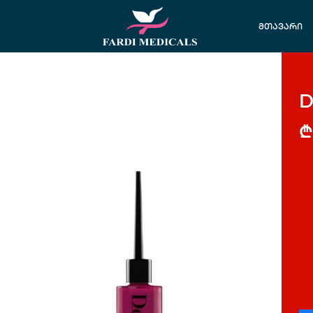
მთავარი
D
₾