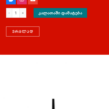
ᲙᲐᲚᲐᲗᲐᲨᲘ ᲓᲐᲛᲐᲢᲔᲑᲐ
ვრცლად