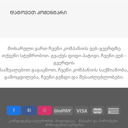
დატოვეთ კომენტარი
მოხარული ვართ ჩვენი კომპანიის ვებ-გვერდზე
თქვენი სტუმრობით. გვაქვს დიდი პატივი, ჩვენი ვებ -
გვერდის
საშუალებით გაგაცნოთ, ჩვენი კომპანიის საქმიანობა,
გამოცდილება, ჩვენი გუნდი და შესაძლებლობები.
ᲙᲝᲜᲤᲘᲓᲔᲜᲪᲘᲐᲚᲣᲠᲝᲑᲘᲡ ᲞᲝᲚᲘᲢᲘᲙᲐ
ᲬᲔᲡᲔᲑᲘ ᲓᲐ ᲞᲘᲠᲝᲑᲔᲑᲘ
ᲛᲘᲬᲝᲓᲔᲑᲘᲡ ᲡᲔᲠᲕᲘᲡᲘ