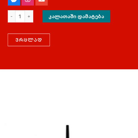
ᲙᲐᲚᲐᲗᲐᲨᲘ ᲓᲐᲛᲐᲢᲔᲑᲐ
ვრცლად