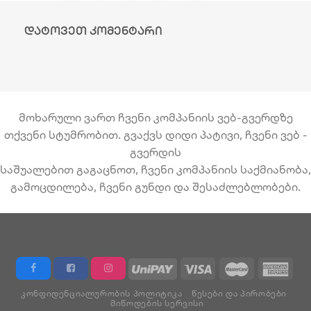
დატოვეთ კომენტარი
მოხარული ვართ ჩვენი კომპანიის ვებ-გვერდზე
თქვენი სტუმრობით. გვაქვს დიდი პატივი, ჩვენი ვებ -
გვერდის
საშუალებით გაგაცნოთ, ჩვენი კომპანიის საქმიანობა,
გამოცდილება, ჩვენი გუნდი და შესაძლებლობები.
ᲙᲝᲜᲤᲘᲓᲔᲜᲪᲘᲐᲚᲣᲠᲝᲑᲘᲡ ᲞᲝᲚᲘᲢᲘᲙᲐ
ᲬᲔᲡᲔᲑᲘ ᲓᲐ ᲞᲘᲠᲝᲑᲔᲑᲘ
ᲛᲘᲬᲝᲓᲔᲑᲘᲡ ᲡᲔᲠᲕᲘᲡᲘ