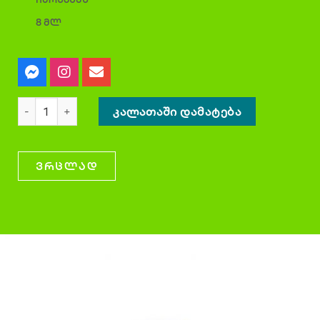
8 მლ
ᲙᲐᲚᲐᲗᲐᲨᲘ ᲓᲐᲛᲐᲢᲔᲑᲐ
ვრცლად