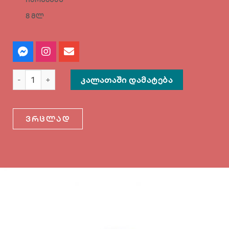
8 მლ
ᲙᲐᲚᲐᲗᲐᲨᲘ ᲓᲐᲛᲐᲢᲔᲑᲐ
ვრცლად