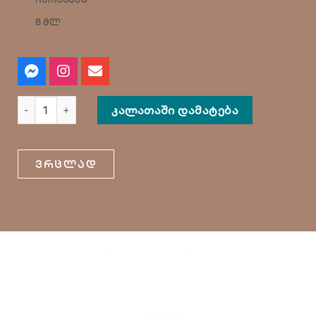
8 მლ
ᲙᲐᲚᲐᲗᲐᲨᲘ ᲓᲐᲛᲐᲢᲔᲑᲐ
ვრცლად