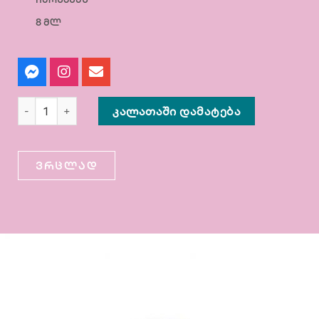
8 მლ
ᲙᲐᲚᲐᲗᲐᲨᲘ ᲓᲐᲛᲐᲢᲔᲑᲐ
ვრცლად