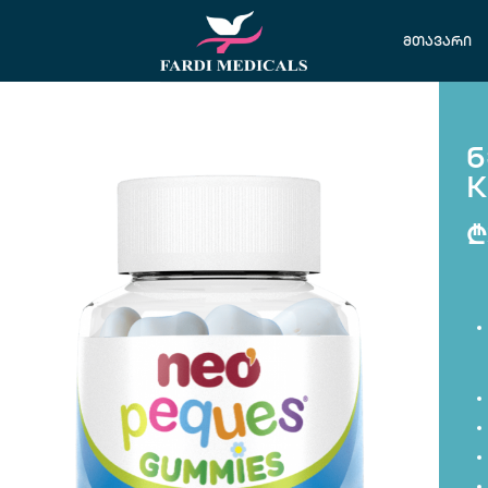
მთავარი
ნ
K
₾