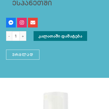
ესპანეთში
ᲙᲐᲚᲐᲗᲐᲨᲘ ᲓᲐᲛᲐᲢᲔᲑᲐ
ვრცლად